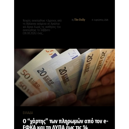
The Daily
By
8 Αυγούστου, 2026
Νεκρός ανασύρθηκε 43χρονος από
τη θάλασσα ανάμεσα σε Αγκίστρι
και Αίγινα Χωρίς τις αισθήσεις του
ανασύρθηκε το Σάββατο
(08.08.2026) ένας…
ΕΛΛΑΔΑ
Ο “χάρτης” των πληρωμών από τον e-
ΕΦΚΑ και τη ΔΥΠΑ έως τις 14