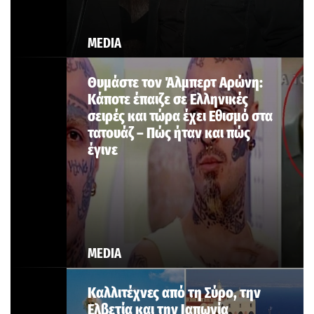
MEDIA
Θυμάστε τον Άλμπερτ Αρώνη:
Κάποτε έπαιζε σε Ελληνικές
σειρές και τώρα έχει Εθισμό στα
τατουάζ – Πώς ήταν και πώς
έγινε
MEDIA
Καλλιτέχνες από τη Σύρο, την
Ελβετία και την Ιαπωνία