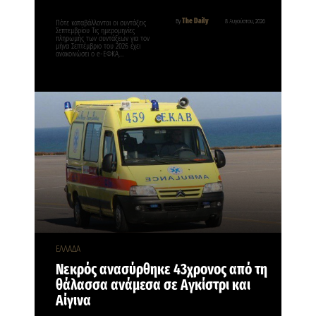
The Daily
By
8 Αυγούστου, 2026
Πότε καταβάλλονται οι συντάξεις
Σεπτεμβρίου Τις ημερομηνίες
πληρωμής των συντάξεων για τον
μήνα Σεπτέμβριο του 2026 έχει
ανακοινώσει ο e-ΕΦΚΑ,…
ΕΛΛΑΔΑ
Νεκρός ανασύρθηκε 43χρονος από τη
θάλασσα ανάμεσα σε Αγκίστρι και
Αίγινα