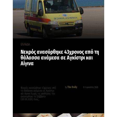
ΕΛΛΑΔΑ
Νεκρός ανασύρθηκε 43χρονος από τη
θάλασσα ανάμεσα σε Αγκίστρι και
Αίγινα
The Daily
By
8 Αυγούστου, 2026
Νεκρός ανασύρθηκε 43χρονος από
τη θάλασσα ανάμεσα σε Αγκίστρι
και Αίγινα Χωρίς τις αισθήσεις του
ανασύρθηκε το Σάββατο
(08.08.2026) ένας…