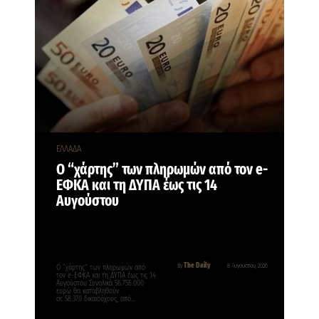
ΕΛΛΑΔΑ
Ο “χάρτης” των πληρωμών από τον e-
ΕΦΚΑ και τη ΔΥΠΑ έως τις 14
Αυγούστου
The Daily
By
8 Αυγούστου, 2026
Ο “χάρτης” των πληρωμών από
τον e-ΕΦΚΑ και τη ΔΥΠΑ έως τις 14
Αυγούστου Συνολικά 56.756.000
ευρώ θα καταβληθούν
σε 58.370 δικαιούχους, από…