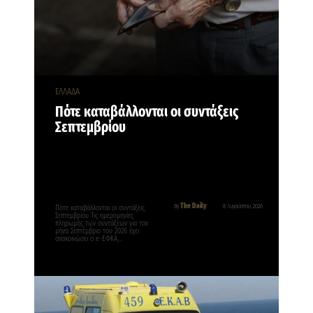
ΕΛΛΑΔΑ
Πότε καταβάλλονται οι συντάξεις
Σεπτεμβρίου
The Daily
By
8 Αυγούστου, 2026
Πότε καταβάλλονται οι συντάξεις
Σεπτεμβρίου Τις ημερομηνίες
πληρωμής των συντάξεων για τον
μήνα Σεπτέμβριο του 2026 έχει
ανακοινώσει ο e-ΕΦΚΑ,…