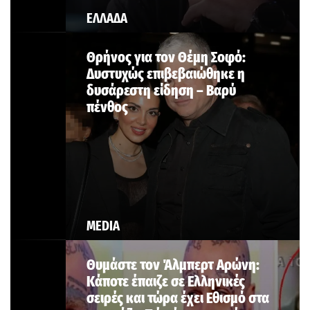
ΕΛΛΑΔΑ
Θρήνος για τον Θέμη Σοφό:
Δυστυχώς επιβεβαιώθηκε η
δυσάρεστη είδηση – Βαρύ
πένθος
MEDIA
Θυμάστε τον Άλμπερτ Αρώνη:
Κάποτε έπαιζε σε Ελληνικές
σειρές και τώρα έχει Εθισμό στα