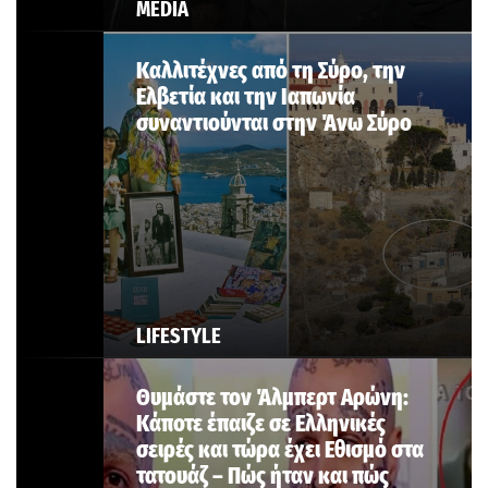
MEDIA
Καλλιτέχνες από τη Σύρο, την
Ελβετία και την Ιαπωνία
συναντιούνται στην Άνω Σύρο
LIFESTYLE
Θυμάστε τον Άλμπερτ Αρώνη:
Κάποτε έπαιζε σε Ελληνικές
σειρές και τώρα έχει Εθισμό στα
τατουάζ – Πώς ήταν και πώς