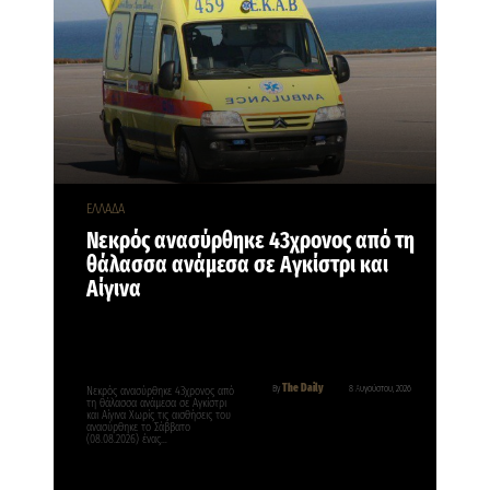
ΕΛΛΑΔΑ
Νεκρός ανασύρθηκε 43χρονος από τη
θάλασσα ανάμεσα σε Αγκίστρι και
Αίγινα
The Daily
By
8 Αυγούστου, 2026
Νεκρός ανασύρθηκε 43χρονος από
τη θάλασσα ανάμεσα σε Αγκίστρι
και Αίγινα Χωρίς τις αισθήσεις του
ανασύρθηκε το Σάββατο
(08.08.2026) ένας…