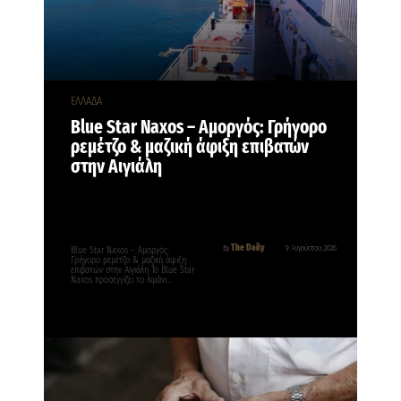
ΕΛΛΑΔΑ
Blue Star Naxos – Αμοργός: Γρήγορο
ρεμέτζο & μαζική άφιξη επιβατών
στην Αιγιάλη
The Daily
By
9 Αυγούστου, 2026
Blue Star Naxos – Αμοργός:
Γρήγορο ρεμέτζο & μαζική άφιξη
επιβατών στην Αιγιάλη Το Blue Star
Naxos προσεγγίζει το λιμάνι…