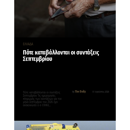
ΕΛΛΑΔΑ
Πότε καταβάλλονται οι συντάξεις
Σεπτεμβρίου
The Daily
By
8 Αυγούστου, 2026
Πότε καταβάλλονται οι συντάξεις
Σεπτεμβρίου Τις ημερομηνίες
πληρωμής των συντάξεων για τον
μήνα Σεπτέμβριο του 2026 έχει
ανακοινώσει ο e-ΕΦΚΑ,…