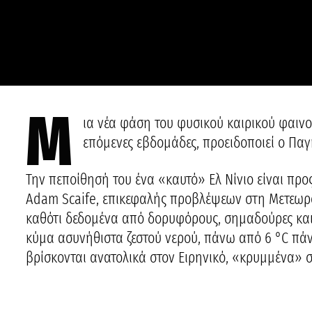
Μ
ια νέα φάση του φυσικού καιρικού φαινο
επόμενες εβδομάδες, προειδοποιεί ο Πα
Την πεποίθησή του ένα «καυτό» Ελ Νίνιο είναι πρ
Adam Scaife, επικεφαλής προβλέψεων στη Μετεωρ
καθότι δεδομένα από δορυφόρους, σημαδούρες και
κύμα ασυνήθιστα ζεστού νερού, πάνω από 6 °C πάν
βρίσκονται ανατολικά στον Ειρηνικό, «κρυμμένα» 