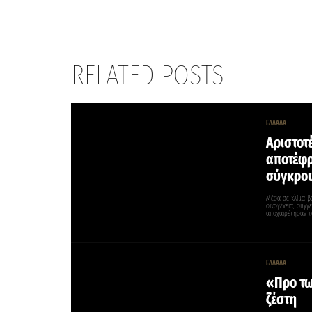
RELATED POSTS
ΕΛΛΑΔΑ
Αριστοτέ
αποτέφρ
σύγκρου
Μέσα σε κλίμα β
οικογένεια, συγγ
αποχαιρέτησαν το
ΕΛΛΑΔΑ
«Προ τω
ζέστη