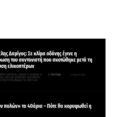
λης Δαμίγος: Σε κλίμα οδύνης έγινε η
ωση του συντονιστή που σκοτώθηκε μετά τη
ση ελικοπτέρων
αθιάς συγκίνησης, σήμερα το μεσημέρι, η
By
The Daily
6 Αυγούστου, 2026
ενείς, φίλοι και συνάδελφοι πυροσβέστες
ν Αριστοτέλη Δαμίγο, τον πιλότο και…
ν πυλών» τα 40άρια – Πότε θα κορυφωθεί η