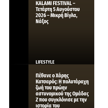
KALAMI FESTIVAL –
Τετάρτη 5 Αυγούστου
2026 – Μικρή Βίγλα,
Νάξος
LIFESTYLE
Πέθανε ο Χάρης
Κατσαρός: Η πολυτάραχη
ζωή του πρώην
αστυνομικού της Ομάδας
Ζ που συγκλόνισε με την
ιστορία του