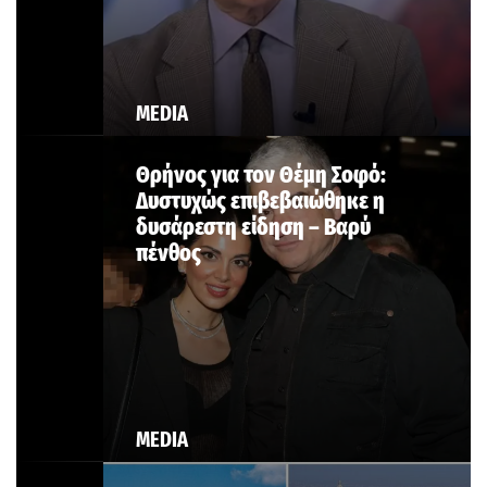
MEDIA
Θρήνος για τον Θέμη Σοφό:
Δυστυχώς επιβεβαιώθηκε η
δυσάρεστη είδηση – Βαρύ
πένθος
MEDIA