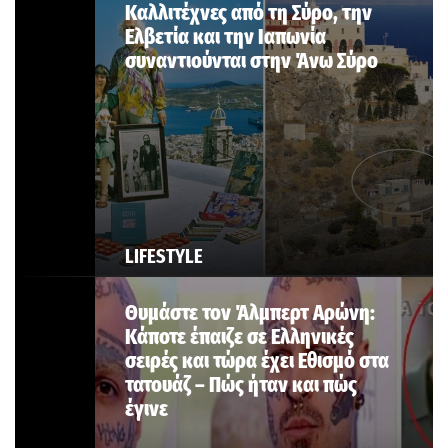
Καλλιτέχνες από τη Σύρο, την
Ελβετία και την Ιαπωνία
συναντιούνται στην Άνω Σύρο
LIFESTYLE
Θυμάστε τον Άλμπερτ Αρώνη:
Κάποτε έπαιζε σε Ελληνικές
σειρές και τώρα έχει Εθισμό στα
τατουάζ – Πώς ήταν και πώς
έγινε