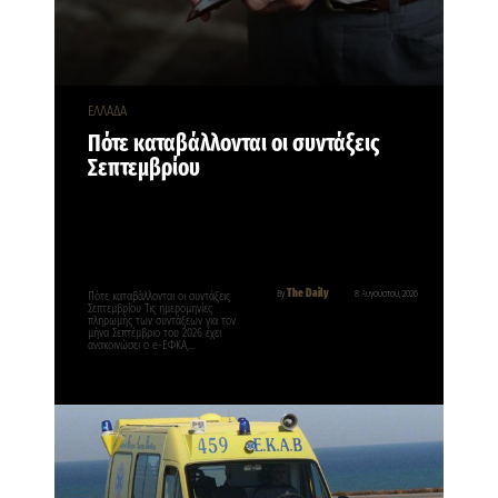
ΕΛΛΑΔΑ
Πότε καταβάλλονται οι συντάξεις
Σεπτεμβρίου
The Daily
By
8 Αυγούστου, 2026
Πότε καταβάλλονται οι συντάξεις
Σεπτεμβρίου Τις ημερομηνίες
πληρωμής των συντάξεων για τον
μήνα Σεπτέμβριο του 2026 έχει
ανακοινώσει ο e-ΕΦΚΑ,…