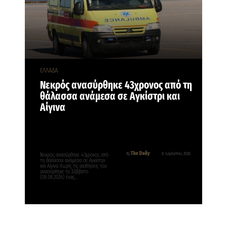
ΕΛΛΑΔΑ
Νεκρός ανασύρθηκε 43χρονος από τη
θάλασσα ανάμεσα σε Αγκίστρι και
Αίγινα
The Daily
By
8 Αυγούστου, 2026
Νεκρός ανασύρθηκε 43χρονος από
τη θάλασσα ανάμεσα σε Αγκίστρι
και Αίγινα Χωρίς τις αισθήσεις του
ανασύρθηκε το Σάββατο
(08.08.2026) ένας…