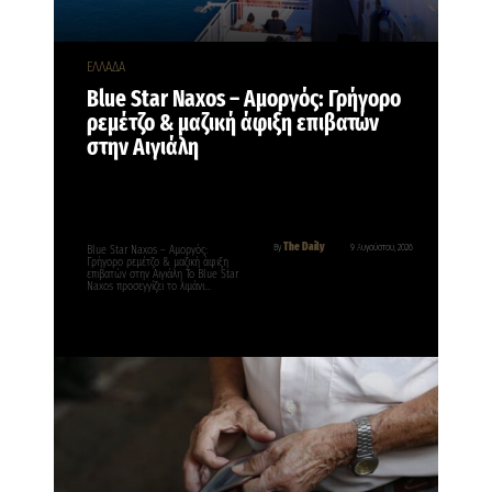
ΕΛΛΑΔΑ
Blue Star Naxos – Αμοργός: Γρήγορο
ρεμέτζο & μαζική άφιξη επιβατών
στην Αιγιάλη
The Daily
By
9 Αυγούστου, 2026
Blue Star Naxos – Αμοργός:
Γρήγορο ρεμέτζο & μαζική άφιξη
επιβατών στην Αιγιάλη Το Blue Star
Naxos προσεγγίζει το λιμάνι…