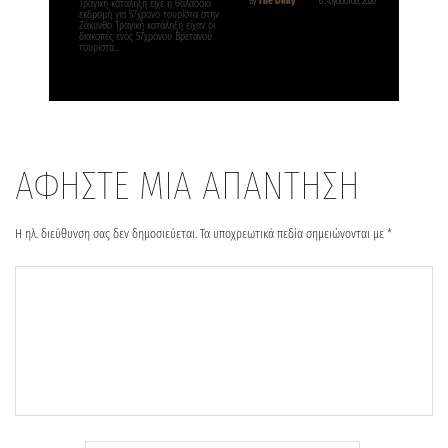
The Daily
By
6 Αυγούστου, 2026
Τραγική κατάληξη είχε η θαλάσσια
εκδρομή για 57χρονο τουρίστα στην
Ζάκυνθο Τραγική κατάληξη είχαν οι
διακοπές ενός 57χρονου Βρετανού
τουρίστα…
ΑΦΗΣΤΕ ΜΙΑ ΑΠΑΝΤΗΣΗ
Η ηλ. διεύθυνση σας δεν δημοσιεύεται.
Τα υποχρεωτικά πεδία σημειώνονται με
*