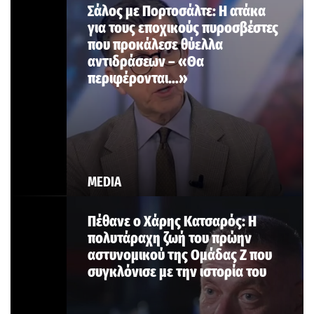
Σάλος με Πορτοσάλτε: Η ατάκα
για τους εποχικούς πυροσβέστες
που προκάλεσε θύελλα
αντιδράσεων – «Θα
περιφέρονται…»
MEDIA
Πέθανε ο Χάρης Κατσαρός: Η
πολυτάραχη ζωή του πρώην
αστυνομικού της Ομάδας Ζ που
συγκλόνισε με την ιστορία του