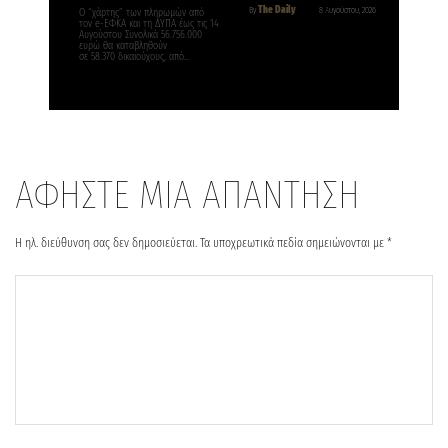
The Daily
By
8 Αυγούστου, 2026
Ο “χάρτης” των πληρωμών από
τον e-ΕΦΚΑ και τη ΔΥΠΑ έως τις 14
Αυγούστου Συνολικά 56.756.000
ευρώ θα καταβληθούν
σε 58.370 δικαιούχους, από…
ΑΦΗΣΤΕ ΜΙΑ ΑΠΑΝΤΗΣΗ
Η ηλ. διεύθυνση σας δεν δημοσιεύεται.
Τα υποχρεωτικά πεδία σημειώνονται με
*