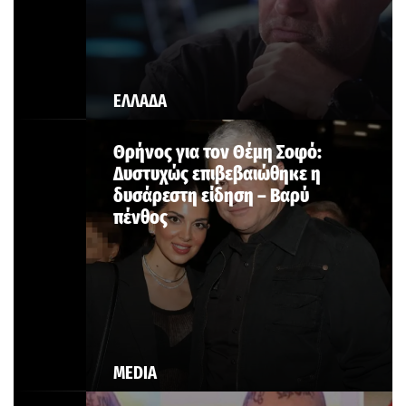
ΕΛΛΑΔΑ
Θρήνος για τον Θέμη Σοφό:
Δυστυχώς επιβεβαιώθηκε η
δυσάρεστη είδηση – Βαρύ
πένθος
MEDIA