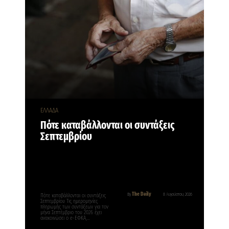
ΕΛΛΑΔΑ
Πότε καταβάλλονται οι συντάξεις
Σεπτεμβρίου
The Daily
By
8 Αυγούστου, 2026
Πότε καταβάλλονται οι συντάξεις
Σεπτεμβρίου Τις ημερομηνίες
πληρωμής των συντάξεων για τον
μήνα Σεπτέμβριο του 2026 έχει
ανακοινώσει ο e-ΕΦΚΑ,…