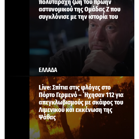
πολυτάραχη ζωή του πρώην
αστυνομικού της Ομάδας Ζ που
συγκλόνισε με την ιστορία του
ΕΛΛΑΔΑ
Live: Σπίτια στις φλόγες στο
Πόρτο Γερμενό – ΄Ηχησαν 112 για
απεγκλωβισμούς με σκάφος του
Λιμενικού και εκκένωση της
Ψάθας