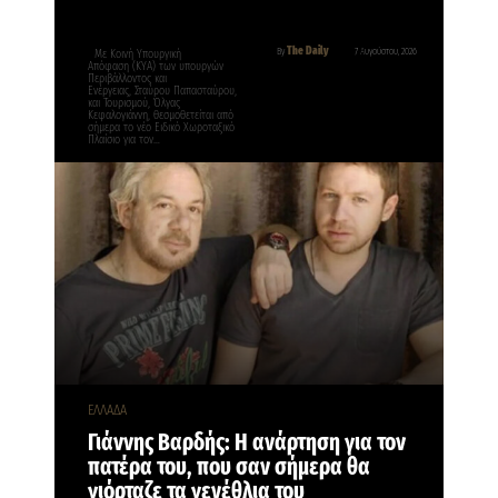
The Daily
By
7 Αυγούστου, 2026
Με Κοινή Υπουργική
Απόφαση (ΚΥΑ) των υπουργών
Περιβάλλοντος και
Ενέργειας, Σταύρου Παπασταύρου,
και Τουρισμού, Όλγας
Κεφαλογιάννη, θεσμοθετείται από
σήμερα το νέο Ειδικό Χωροταξικό
Πλαίσιο για τον…
ΕΛΛΑΔΑ
Γιάννης Βαρδής: Η ανάρτηση για τον
πατέρα του, που σαν σήμερα θα
γιόρταζε τα γενέθλια του