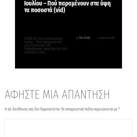
Ιουλίου – Πού παραμένουν στα ύψη
τα ποσοστά (vid)
The Daily
By
7 Αυγούστου, 2026
ΕΛΣΤΑΤ: Στο 3,4% ο πληθωρισμός
Ιουλίου – Πού παραμένουν στα
ύψη τα ποσοστά (vid)
Επιβραδύνθηκε περαιτέρω για τρίτο
συνεχόμενο μήνα…
ΑΦΗΣΤΕ ΜΙΑ ΑΠΑΝΤΗΣΗ
Η ηλ. διεύθυνση σας δεν δημοσιεύεται.
Τα υποχρεωτικά πεδία σημειώνονται με
*