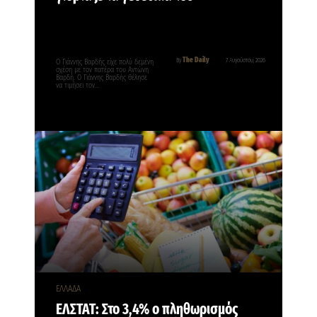
The Daily
By
7 Αυγούστου, 2026
O Γιάννης Βαρδής είχε πολύ δεμένη
σχέση με τον πατέρα του Αντώνη
Βαρδή. Ο Γιάννης Βαρδής θέλησε
να τιμήσει τον…
ΕΛΛΑΔΑ
ΕΛΣΤΑΤ: Στο 3,4% ο πληθωρισμός