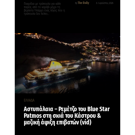
The Daily
By
6 Αυγούστου, 2026
Παιχνίδια με τράπουλα για κάθε
παρέα, από το καράβι μέχρι τη
βεράντα Υπάρχει ένας λόγος που η
τράπουλα δεν λείπει…
ΕΛΛΑΔΑ
Αστυπάλαια – Ρεμέτζο του Blue Star
Patmos στη σκιά του Κάστρου &
μαζική άφιξη επιβατών (vid)