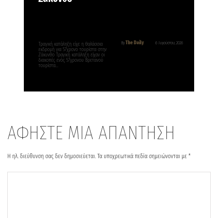
The Daily
By
6 Αυγούστου, 2026
Τραγική κατάληξη είχε η θαλάσσια
εκδρομή για 57χρονο τουρίστα στην
Ζάκυνθο Τραγική κατάληξη είχαν οι
διακοπές ενός 57χρονου Βρετανού
τουρίστα…
ΑΦΗΣΤΕ ΜΙΑ ΑΠΑΝΤΗΣΗ
Η ηλ. διεύθυνση σας δεν δημοσιεύεται.
Τα υποχρεωτικά πεδία σημειώνονται με
*