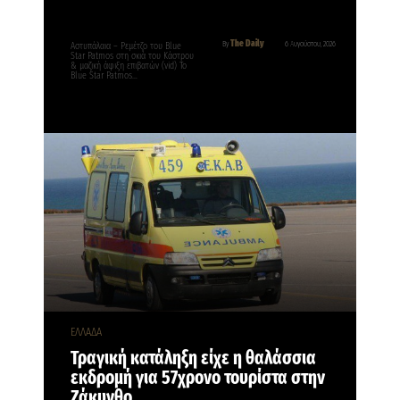
The Daily
By
6 Αυγούστου, 2026
Αστυπάλαια – Ρεμέτζο του Blue
Star Patmos στη σκιά του Κάστρου
& μαζική άφιξη επιβατών (vid) Το
Blue Star Patmos…
ΕΛΛΑΔΑ
Τραγική κατάληξη είχε η θαλάσσια
εκδρομή για 57χρονο τουρίστα στην
Ζάκυνθο