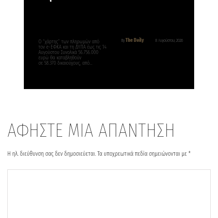
The Daily
By
8 Αυγούστου, 2026
Ο “χάρτης” των πληρωμών από
τον e-ΕΦΚΑ και τη ΔΥΠΑ έως τις 14
Αυγούστου Συνολικά 56.756.000
ευρώ θα καταβληθούν
σε 58.370 δικαιούχους, από…
ΑΦΗΣΤΕ ΜΙΑ ΑΠΑΝΤΗΣΗ
Η ηλ. διεύθυνση σας δεν δημοσιεύεται.
Τα υποχρεωτικά πεδία σημειώνονται με
*