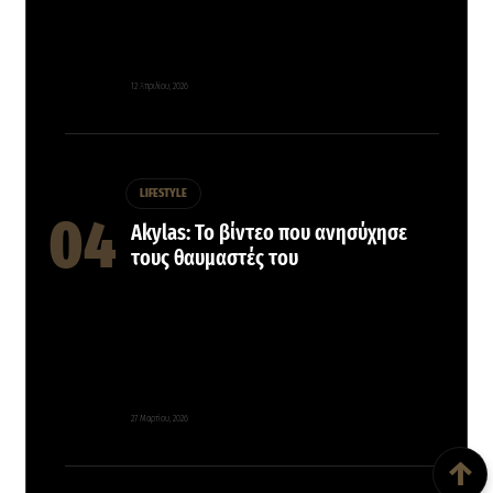
12 Απριλίου, 2026
LIFESTYLE
Akylas: Το βίντεο που ανησύχησε
τους θαυμαστές του
27 Μαρτίου, 2026
Back To Top
↑