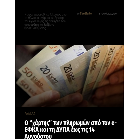
The Daily
By
8 Αυγούστου, 2026
Νεκρός ανασύρθηκε 43χρονος από
τη θάλασσα ανάμεσα σε Αγκίστρι
και Αίγινα Χωρίς τις αισθήσεις του
ανασύρθηκε το Σάββατο
(08.08.2026) ένας…
ΕΛΛΑΔΑ
Ο “χάρτης” των πληρωμών από τον e-
ΕΦΚΑ και τη ΔΥΠΑ έως τις 14
Αυγούστου