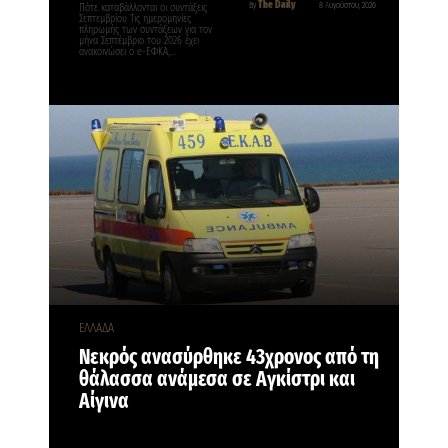
The Daily
By
8 Αυγούστου, 2026
Πότε καταβάλλονται οι συντάξεις
Σεπτεμβρίου Τις ημερομηνίες
πληρωμής των συντάξεων για τον
μήνα Σεπτέμβριο του 2026 έχει
ανακοινώσει ο e-ΕΦΚΑ,…
ΕΛΛΑΔΑ
Νεκρός ανασύρθηκε 43χρονος από τη
θάλασσα ανάμεσα σε Αγκίστρι και
Αίγινα