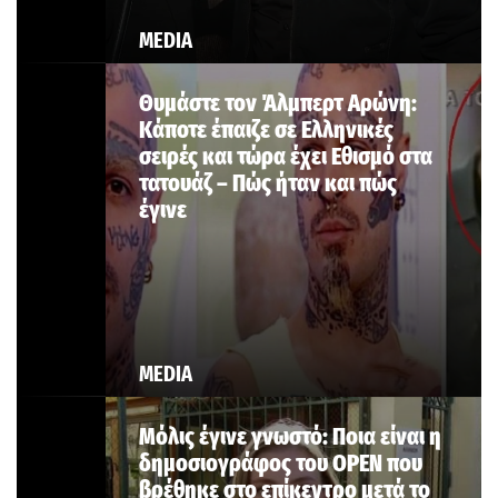
MEDIA
Θυμάστε τον Άλμπερτ Αρώνη:
Κάποτε έπαιζε σε Ελληνικές
σειρές και τώρα έχει Εθισμό στα
τατουάζ – Πώς ήταν και πώς
έγινε
MEDIA
Μόλις έγινε γνωστό: Ποια είναι η
δημοσιογράφος του OPEN που
βρέθηκε στο επίκεντρο μετά το