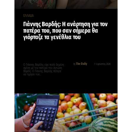
ΕΛΛΑΔΑ
Γιάννης Βαρδής: Η ανάρτηση για τον
πατέρα του, που σαν σήμερα θα
γιόρταζε τα γενέθλια του
The Daily
By
7 Αυγούστου, 2026
O Γιάννης Βαρδής είχε πολύ δεμένη
σχέση με τον πατέρα του Αντώνη
Βαρδή. Ο Γιάννης Βαρδής θέλησε
να τιμήσει τον…