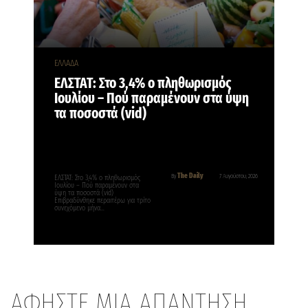
ΕΛΛΑΔΑ
ΕΛΣΤΑΤ: Στο 3,4% ο πληθωρισμός
Ιουλίου – Πού παραμένουν στα ύψη
τα ποσοστά (vid)
The Daily
By
7 Αυγούστου, 2026
ΕΛΣΤΑΤ: Στο 3,4% ο πληθωρισμός
Ιουλίου – Πού παραμένουν στα
ύψη τα ποσοστά (vid)
Επιβραδύνθηκε περαιτέρω για τρίτο
συνεχόμενο μήνα…
ΑΦΗΣΤΕ ΜΙΑ ΑΠΑΝΤΗΣΗ