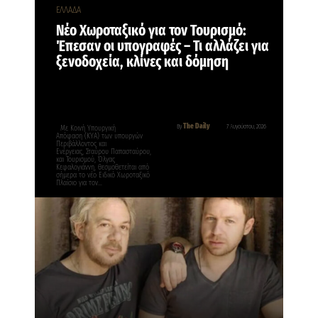
ΕΛΛΑΔΑ
Νέο Χωροταξικό για τον Τουρισμό:
Έπεσαν οι υπογραφές – Τι αλλάζει για
ξενοδοχεία, κλίνες και δόμηση
The Daily
By
7 Αυγούστου, 2026
Με Κοινή Υπουργική
Απόφαση (ΚΥΑ) των υπουργών
Περιβάλλοντος και
Ενέργειας, Σταύρου Παπασταύρου,
και Τουρισμού, Όλγας
Κεφαλογιάννη, θεσμοθετείται από
σήμερα το νέο Ειδικό Χωροταξικό
Πλαίσιο για τον…