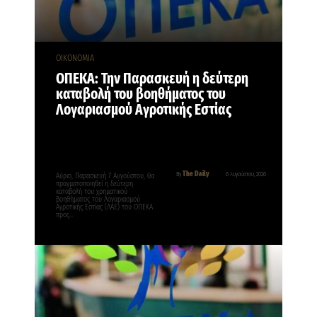
ΟΙΚΟΝΟΜΙΑ
ΟΠΕΚΑ: Την Παρασκευή η δεύτερη
καταβολή του βοηθήματος του
Λογαριασμού Αγροτικής Εστίας
The Daily
By
6 Αυγούστου, 2026
Αύριο, Παρασκευή 7 Αυγούστου, θα
πραγματοποιηθεί η δεύτερη
καταβολή του χρηματικού
βοηθήματος του Λογαριασμού
Αγροτικής Εστίας (ΛΑΕ) του ΟΠΕΚΑ
προς…