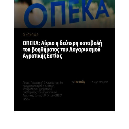
ΟΙΚΟΝΟΜΙΑ
ΟΠΕΚΑ: Αύριο η δεύτερη καταβολή
του βοηθήματος του Λογαριασμού
Αγροτικής Εστίας
The Daily
By
6 Αυγούστου, 2026
Αύριο, Παρασκευή 7 Αυγούστου, θα
πραγματοποιηθεί η δεύτερη
καταβολή του χρηματικού
βοηθήματος του Λογαριασμού
Αγροτικής Εστίας (ΛΑΕ) του ΟΠΕΚΑ
προς…