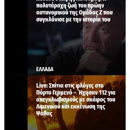
πολυτάραχη ζωή του πρώην
αστυνομικού της Ομάδας Ζ που
συγκλόνισε με την ιστορία του
ΕΛΛΑΔΑ
Live: Σπίτια στις φλόγες στο
Πόρτο Γερμενό – ΄Ηχησαν 112 για
απεγκλωβισμούς με σκάφος του
Λιμενικού και εκκένωση της
Ψάθας