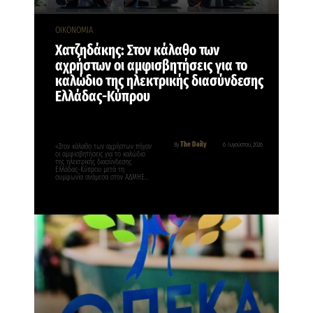
ΟΙΚΟΝΟΜΙΑ
Χατζηδάκης: Στον κάλαθο των
αχρήστων οι αμφισβητήσεις για το
καλώδιο της ηλεκτρικής διασύνδεσης
Ελλάδας-Κύπρου
The Daily
By
6 Αυγούστου, 2026
«Στον κάλαθο των αχρήστων πήγαν
οι αμφισβητήσεις για το καλώδιο
της ηλεκτρικής διασύνδεσης
Ελλάδας-Κύπρου μετά τη
συμφωνία ανάμεσα στον ΑΔΜΗΕ…