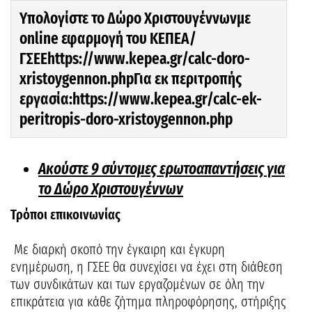
Υπολογίστε το Δώρο Χριστουγέννων
με
online
εφαρμογή του ΚΕΠΕΑ/
ΓΣΕΕ
https://www.kepea.gr/calc-doro-
xristoygennon.php
Για εκ περιτροπής
εργασία:
https://www.kepea.gr/calc-ek-
peritropis-doro-xristoygennon.php
Ακούστε 9 σύντομες ερωτοαπαντήσεις για
το Δώρο Χριστουγέννων
Τρόποι επικοινωνίας
Με διαρκή σκοπό την έγκαιρη και έγκυρη
ενημέρωση, η ΓΣΕΕ θα συνεχίσει να έχει στη διάθεση
των συνδικάτων και των εργαζομένων σε όλη την
επικράτεια για κάθε ζήτημα πληροφόρησης, στήριξης