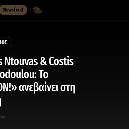
Newsfeed
ΜΟΣ
is Ntouvas & Costis
todoulou: Το
N!» ανεβαίνει στη
ή
, 2026