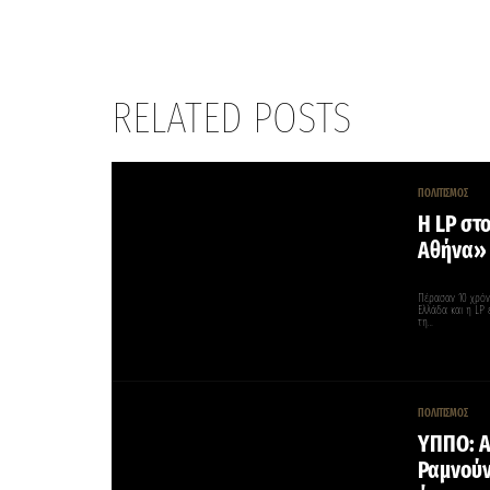
RELATED POSTS
ΠΟΛΙΤΙΣΜΟΣ
Η LP στ
Αθήνα» 
Πέρασαν 10 χρόν
Ελλάδα και η LP 
τη…
ΠΟΛΙΤΙΣΜΟΣ
ΥΠΠΟ: Α
Ραμνούν