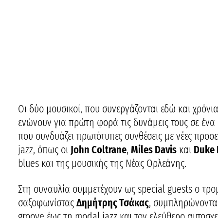
Οι δύο μουσικοί, που συνεργάζονται εδώ και χρόνι
ενώνουν για πρώτη φορά τις δυνάμεις τους σε έν
που συνδυάζει πρωτότυπες συνθέσεις με νέες προσ
jazz, όπως οι
John Coltrane
,
Miles Davis
και
Duke 
blues και της μουσικής της Νέας Ορλεάνης.
Στη συναυλία συμμετέχουν ως special guests ο τρ
σαξοφωνίστας
Δημήτρης Τσάκας
, συμπληρώνοντας
groove έως τη modal jazz και τον ελεύθερο αυτοσχ