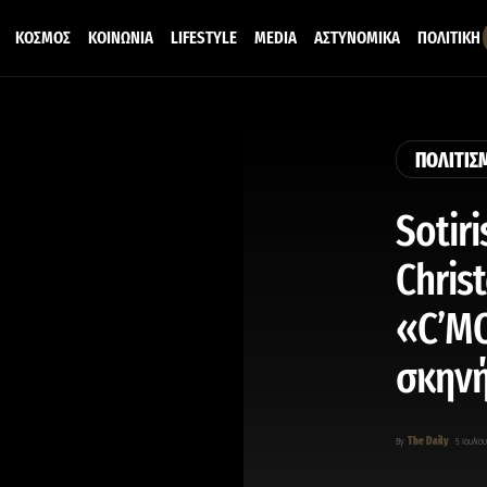
ΚΟΣΜΟΣ
ΚΟΙΝΩΝΙΑ
LIFESTYLE
MEDIA
ΑΣΤΥΝΟΜΙΚΑ
ΠΟΛΙΤΙΚΗ
ΠΟΛΙΤΙΣ
Sotir
Chris
«C’MO
σκην
The Daily
By
5 Ιουλίου