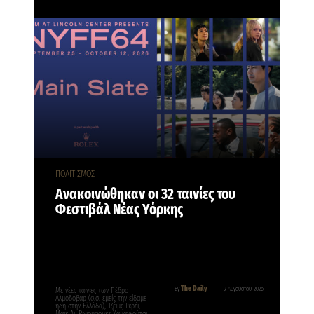
ΠΟΛΙΤΙΣΜΟΣ
Ανακοινώθηκαν οι 32 ταινίες του
Φεστιβάλ Νέας Υόρκης
The Daily
By
9 Αυγούστου, 2026
Με νέες ταινίες των Πέδρο
Αλμοδόβαρ (σ.σ. εμείς την είδαμε
ήδη στην Ελλάδα), Τζέιμς Γκρέι,
Μάικ Λι, Ριγιούσουκε Χαμαγκούτσι,