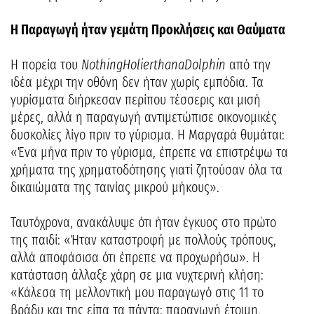
Η Παραγωγή ήταν γεμάτη Προκλήσεις και Θαύματα
Η πορεία του
Nothing
Holier
than
a
Dolphin
από την
ιδέα μέχρι την οθόνη δεν ήταν χωρίς εμπόδια. Τα
γυρίσματα διήρκεσαν περίπου τέσσερις και μισή
μέρες, αλλά η παραγωγή αντιμετώπισε οικονομικές
δυσκολίες λίγο πριν το γύρισμα. Η Μαργαρά θυμάται:
«Ένα μήνα πριν το γύρισμα, έπρεπε να επιστρέψω τα
χρήματα της χρηματοδότησης γιατί ζητούσαν όλα τα
δικαιώματα της ταινίας μικρού μήκους».
Ταυτόχρονα, ανακάλυψε ότι ήταν έγκυος στο πρώτο
της παιδί: «Ήταν καταστροφή με πολλούς τρόπους,
αλλά αποφάσισα ότι έπρεπε να προχωρήσω». Η
κατάσταση άλλαξε χάρη σε μια νυχτερινή κλήση:
«Κάλεσα τη μελλοντική μου παραγωγό στις 11 το
βράδυ και της είπα τα πάντα: παραγωγή έτοιμη,