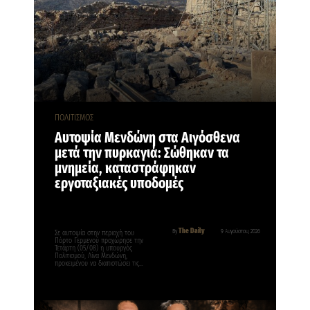
ΠΟΛΙΤΙΣΜΟΣ
Αυτοψία Μενδώνη στα Αιγόσθενα
μετά την πυρκαγιά: Σώθηκαν τα
μνημεία, καταστράφηκαν
εργοταξιακές υποδομές
The Daily
By
9 Αυγούστου, 2026
Σε αυτοψία στην περιοχή του
Πόρτο Γερμενού προχώρησε την
Τετάρτη (05/08) η υπουργός
Πολιτισμού, Λίνα Μενδώνη,
προκειμένου να διαπιστώσει τις…