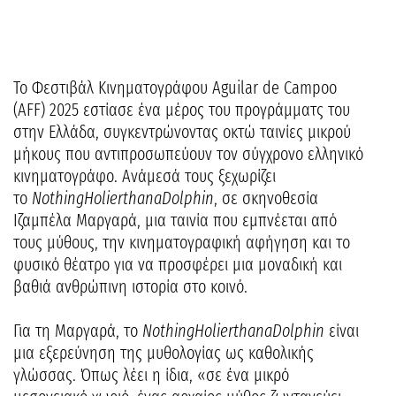
Το Φεστιβάλ Κινηματογράφου Aguilar de Campoo
(AFF) 2025 εστίασε ένα μέρος του προγράμματς του
στην Ελλάδα, συγκεντρώνοντας οκτώ ταινίες μικρού
μήκους που αντιπροσωπεύουν τον σύγχρονο ελληνικό
κινηματογράφο. Ανάμεσά τους ξεχωρίζει
το
Nothing
Holier
than
a
Dolphin
, σε σκηνοθεσία
Ιζαμπέλα Μαργαρά, μια ταινία που εμπνέεται από
τους μύθους, την κινηματογραφική αφήγηση και το
φυσικό θέατρο για να προσφέρει μια μοναδική και
βαθιά ανθρώπινη ιστορία στο κοινό.
Για τη Μαργαρά, το
Nothing
Holier
than
a
Dolphin
είναι
μια εξερεύνηση της μυθολογίας ως καθολικής
γλώσσας. Όπως λέει η ίδια, «σε ένα μικρό