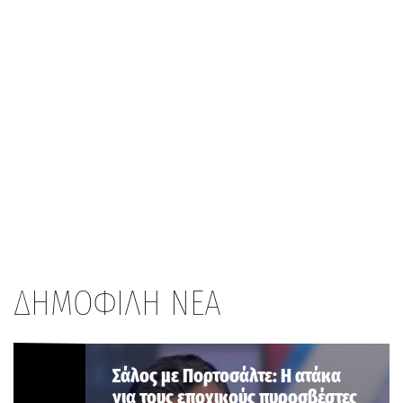
ΔΗΜΟΦΙΛΗ ΝΕΑ
Σάλος με Πορτοσάλτε: Η ατάκα
για τους εποχικούς πυροσβέστες