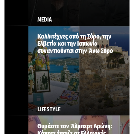
MEDIA
Καλλιτέχνες από τη Σύρο, την
Ελβετία και την Ιαπωνία
συναντιούνται στην Άνω Σύρο
LIFESTYLE
Θυμάστε τον Άλμπερτ Αρώνη:
Κάποτε έπαιζε σε Ελληνικές