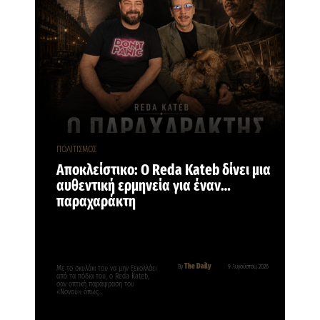
ΠΟΛΙΤΙΣΜΟΣ
Αποκλείστικο: Ο Reda Kateb δίνει μια
αυθεντική ερμηνεία για έναν…
παραχαράκτη
The Daily
By
9 Αυγούστου, 2026
Με το σκυλάκι του να μην ξεκολλάει
από τα πόδια του, ο Reda Kateb,
σαν οπτική παράφραση του
«Νονού» όπως…