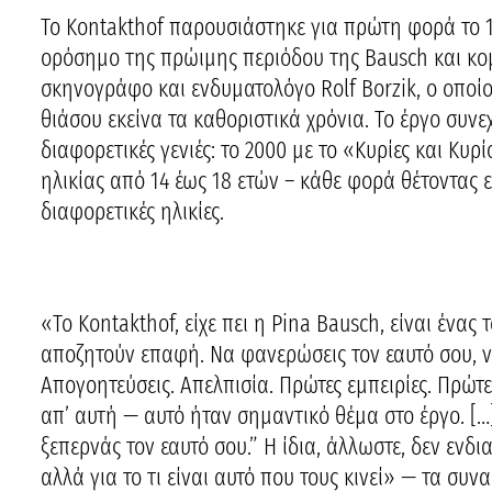
Το Kontakthof παρουσιάστηκε για πρώτη φορά το 1
ορόσημο της πρώιμης περιόδου της Bausch και κο
σκηνογράφο και ενδυματολόγο Rolf Borzik, ο οποί
θιάσου εκείνα τα καθοριστικά χρόνια. Το έργο συνεχ
διαφορετικές γενιές: το 2000 με το «Κυρίες και Κυ
ηλικίας από 14 έως 18 ετών – κάθε φορά θέτοντας 
διαφορετικές ηλικίες.
«Το Kontakthof, είχε πει η Pina Bausch, είναι ένα
αποζητούν επαφή. Να φανερώσεις τον εαυτό σου, ν
Απογοητεύσεις. Απελπισία. Πρώτες εμπειρίες. Πρώτε
απ’ αυτή — αυτό ήταν σημαντικό θέμα στο έργο. […
ξεπερνάς τον εαυτό σου.” Η ίδια, άλλωστε, δεν ενδ
αλλά για το τι είναι αυτό που τους κινεί» — τα συ