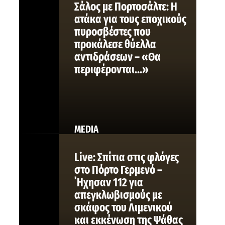
Σάλος με Πορτοσάλτε: Η
ατάκα για τους εποχικούς
πυροσβέστες που
προκάλεσε θύελλα
αντιδράσεων – «Θα
περιφέρονται…»
MEDIA
Live: Σπίτια στις φλόγες
στο Πόρτο Γερμενό –
΄Ηχησαν 112 για
απεγκλωβισμούς με
σκάφος του Λιμενικού
και εκκένωση της Ψάθας