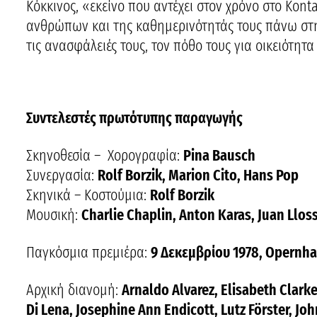
Κόκκινος, «εκείνο που αντέχει στον χρόνο στο Kont
ανθρώπων και της καθημερινότητάς τους πάνω στη 
τις ανασφάλειές τους, τον πόθο τους για οικειότητ
Συντελεστές πρωτότυπης παραγωγής
Σκηνοθεσία – Χορογραφία:
Pina Bausch
Συνεργασία:
Rolf Borzik, Marion Cito, Hans Pop
Σκηνικά – Κοστούμια:
Rolf Borzik
Μουσική:
Charlie Chaplin, Anton Karas, Juan Lloss
Παγκόσμια πρεμιέρα:
9 Δεκεμβρίου 1978, Opernh
Αρχική διανομή:
Arnaldo Alvarez, Elisabeth Clarke
Di Lena, Josephine Ann Endicott, Lutz Förster, Joh