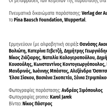
Οι μεταφράσεις των κειμένων της παράστασης στα 
Πνευματικά δικαιώματα παράστασης:
Verlag der A
το
Pina Bausch Foundation, Wuppertal
.
Ερμηνεύουν (με αλφαβητική σειρά)
:
Θανάσης Ακοκ
Βολιώτη, Κατερίνα Γεβετζή, Δημήτρης Γεωργιάδ
Νίκος Ζιάζιαρης, Ναταλία Καλογεροπούλου, Δημή
Κουσούλης, Κωνσταντίνος Κοντογεωργόπουλος, 
Μανδρινός, Ιωάννης Μπάστας, Αλεξάνδρα Όσπιτσ
Έλσα Σίσκου, Βασιάνα Σκοπετέα, Σάνια Στριμπάκο
Φωτογραφίες παράστασης:
Ανδρέας Σιμόπουλος
Φωτογραφίες promo:
Karol Jarek
Βίντεο:
Νίκος Πάστρας