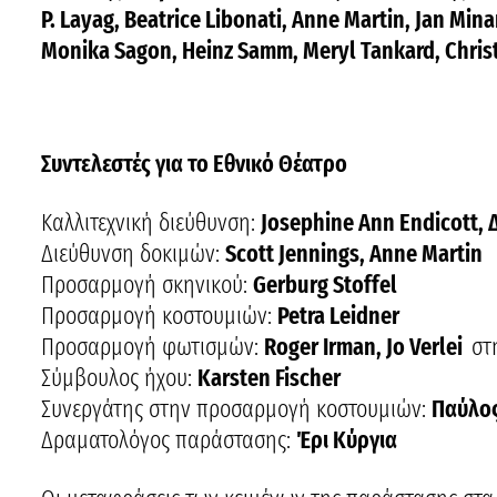
P. Layag, Beatrice Libonati, Anne Martin, Jan Min
Monika Sagon, Heinz Samm, Meryl Tankard, Christ
Συντελεστές για το Εθνικό Θέατρο
Καλλιτεχνική διεύθυνση:
Josephine Ann Endicott, 
Διεύθυνση δοκιμών:
Scott Jennings, Anne Martin
Προσαρμογή σκηνικού:
Gerburg Stoffel
Προσαρμογή κοστουμιών:
Petra Leidner
Προσαρμογή φωτισμών:
Roger Irman, Jo Verlei
στ
Σύμβουλος ήχου:
Karsten Fischer
Συνεργάτης στην προσαρμογή κοστουμιών:
Παύλο
Δραματολόγος παράστασης:
Έρι Κύργια