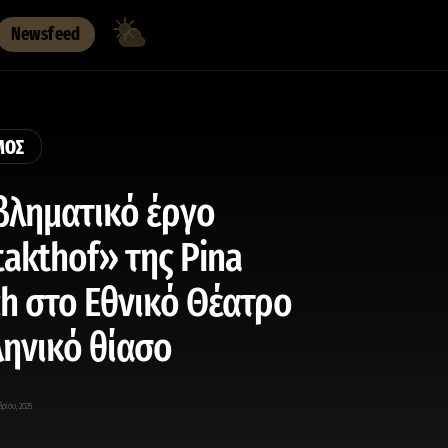
Newsfeed
ΜΟΣ
βληματικό έργο
akthof» της Pina
h στο Εθνικό Θέατρο
ληνικό θίασο
βρίου, 2025