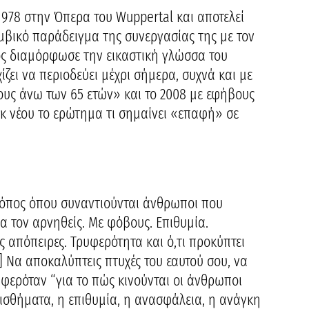
978 στην Όπερα του Wuppertal και αποτελεί
μβικό παράδειγμα της συνεργασίας της με τον
ος διαμόρφωσε την εικαστική γλώσσα του
ίζει να περιοδεύει μέχρι σήμερα, συχνά και με
ρίους άνω των 65 ετών» και το 2008 με εφήβους
εκ νέου το ερώτημα τι σημαίνει «επαφή» σε
ς τόπος όπου συναντιούνται άνθρωποι που
α τον αρνηθείς. Με φόβους. Επιθυμία.
ς απόπειρες. Τρυφερότητα και ό,τι προκύπτει
] Να αποκαλύπτεις πτυχές του εαυτού σου, να
ιαφερόταν “για το πώς κινούνται οι άνθρωποι
ναισθήματα, η επιθυμία, η ανασφάλεια, η ανάγκη