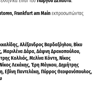
ελληνικά είναι του
Γιώργου Δεπάστα
.
utoren, Frankfurt am Main
εκπροσωπώντας
καλίδης, Αλέξανδρος Βαρδαξόγλου, Βίκυ
ης, Μαριλένα Δάρα, Δάφνη Δρακοπούλου,
τρης Κολλιός, Μελίνα Κόντη, Νίκος
Νίκος Λεκάκης, Έρη Μάγκου, Δημήτρης
η, Εβίνη Παντελάκη, Πύρρος Θεοφανόπουλος,
υ