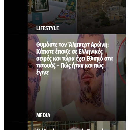
LIFESTYLE
Θυμάστε τον Άλμπερτ Αρώνη:
Κάποτε έπαιζε σε Ελληνικές
σειρές και τώρα έχει Εθισμό στα
τατουάζ – Πώς ήταν και πώς
έγινε
MEDIA