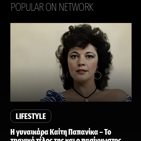
POPULAR ON NETWORK
THE DAILY
LIFESTYLE
Η γυναικάρα Καίτη Παπανίκα – Το
τpαγικό τέλος της και ο πασίγνωστος