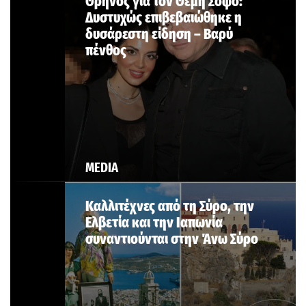
Θρήνος για τον Θέμη Σοφό:
Δυστυχώς επιβεβαιώθηκε η
δυσάρεστη είδηση – Βαρύ
πένθος
MEDIA
Καλλιτέχνες από τη Σύρο, την
Ελβετία και την Ιαπωνία
συναντιούνται στην Άνω Σύρο