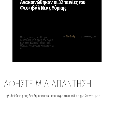
Ανακοινώθηκαν οι 32 ταινίες του
Φεστιβάλ Νέας Υόρκης
The Daily
By
9 Αυγούστου, 2026
Με νέες ταινίες των Πέδρο
Αλμοδόβαρ (σ.σ. εμείς την είδαμε
ήδη στην Ελλάδα), Τζέιμς Γκρέι,
Μάικ Λι, Ριγιούσουκε Χαμαγκούτσι,
Λι…
ΑΦΗΣΤΕ ΜΙΑ ΑΠΑΝΤΗΣΗ
Η ηλ. διεύθυνση σας δεν δημοσιεύεται.
Τα υποχρεωτικά πεδία σημειώνονται με
*