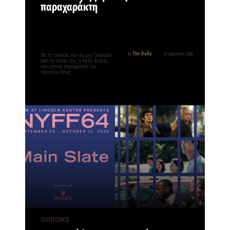
παραχαράκτη
The Daily
By
9 Αυγούστου, 2026
Με το σκυλάκι του να μην ξεκολλάει
από τα πόδια του, ο Reda Kateb,
σαν οπτική παράφραση του
«Νονού» όπως…
ΠΟΛΙΤΙΣΜΟΣ