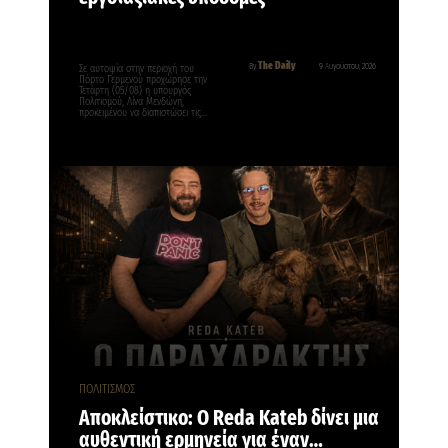
The Daily
By
9 Αυγούστου, 2026
Σε αυτοψία στην περιοχή του
Πόρτο Γερμενού προχώρησε την
Τετάρτη (05/08) η υπουργός
Πολιτισμού, Λίνα Μενδώνη,
προκειμένου να διαπιστώσει τις…
ΠΟΛΙΤΙΣΜΟΣ
Αποκλείστικο: Ο Reda Kateb δίνει μια
αυθεντική ερμηνεία για έναν…