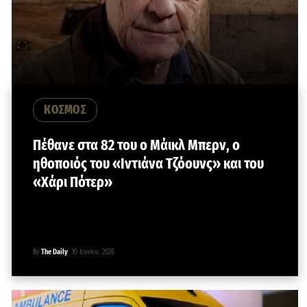
ΚΟΣΜΟΣ
Πέθανε στα 82 του ο Μάικλ Μπερν, ο
ηθοποιός του «Ιντιάνα Τζόουνς» και του
«Χάρι Πότερ»
By
The Daily
30 Ιουνίου, 2026