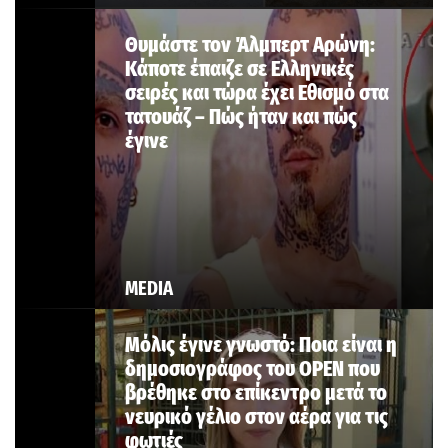
Θυμάστε τον Άλμπερτ Αρώνη:
Κάποτε έπαιζε σε Ελληνικές
σειρές και τώρα έχει Εθισμό στα
τατουάζ – Πώς ήταν και πώς
έγινε
MEDIA
Μόλις έγινε γνωστό: Ποια είναι η
δημοσιογράφος του OPEN που
βρέθηκε στο επίκεντρο μετά το
νευρικό γέλιο στον αέρα για τις
φωτιές