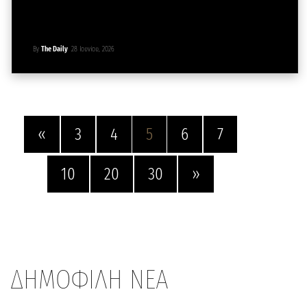
By
The Daily
28 Ιουνίου, 2026
«
3
4
5
6
7
10
20
30
»
ΔΗΜΟΦΙΛΗ ΝΕΑ