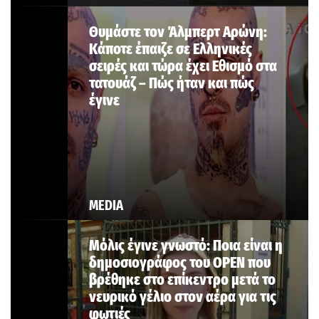
Θυμάστε τον Άλμπερτ Αρώνη:
Κάποτε έπαιζε σε Ελληνικές
σειρές και τώρα έχει Εθισμό στα
τατουάζ – Πώς ήταν και πώς
έγινε
MEDIA
Μόλις έγινε γνωστό: Ποια είναι η
δημοσιογράφος του OPEN που
βρέθηκε στο επίκεντρο μετά το
νευρικό γέλιο στον αέρα για τις
φωτιές