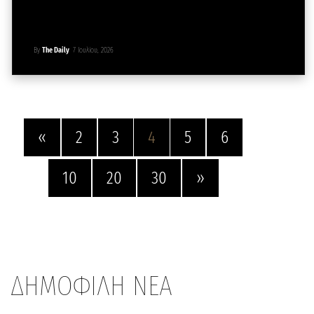
By
The Daily
7 Ιουλίου, 2026
«
2
3
4
5
6
10
20
30
»
ΔΗΜΟΦΙΛΗ ΝΕΑ