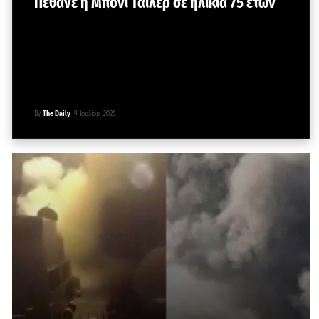
Πέθανε η Μπόνι Τάιλερ σε ηλικία 75 ετών
By
The Daily
9 Ιουλίου, 2026