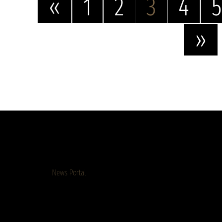
«
1
2
3
4
5
»
News Portal