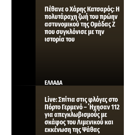
Πέθανε ο Χάρης Κατσαρός: Η
πολυτάραχη ζωή του πρώην
αστυνομικού της Ομάδας Ζ
που συγκλόνισε με την
ιστορία του
ΕΛΛΑΔΑ
Live: Σπίτια στις φλόγες στο
Πόρτο Γερμενό – ΄Ηχησαν 112
για απεγκλωβισμούς με
σκάφος του Λιμενικού και
εκκένωση της Ψάθας