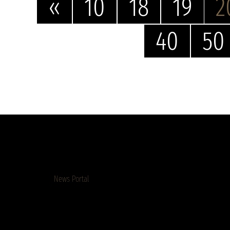
«
10
18
19
2
40
50
News Portal