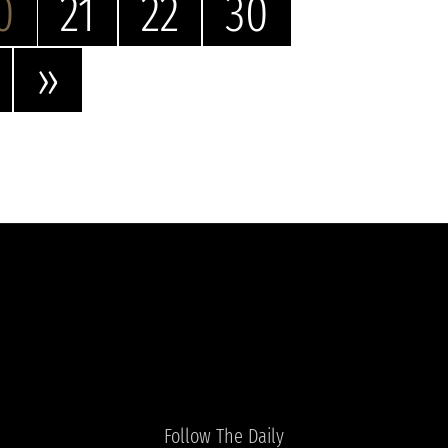
0
21
22
30
»
Follow The Daily