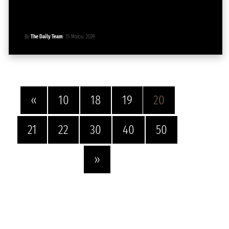
By
The Daily Team
15 Μαΐου, 2026
«
10
18
19
20
21
22
30
40
50
»