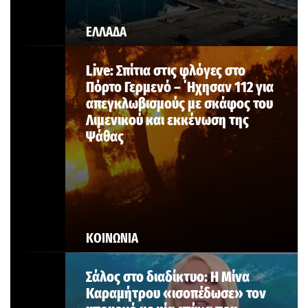
ΕΛΛΑΔΑ
Live: Σπίτια στις φλόγες στο
Πόρτο Γερμενό – ΄Ηχησαν 112 για
απεγκλωβισμούς με σκάφος του
Λιμενικού και εκκένωση της
Ψάθας
ΚΟΙΝΩΝΙΑ
Σάλος στο διαδίκτυο: Η Μίνα
Καραμήτρου «ισοπέδωσε» τον